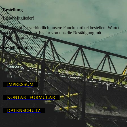
Bestellung
Liebe Mitglieder!
Hier könnt ihr verbindlich unsere Fanclubartikel bestellen. Wartet
nach Bestellung ab, bis ihr von uns die Bestätigung mit
Zahlungsinfos erhaltet.
Bestellformular
IMPRESSUM
KONTAKTFORMULAR
DATENSCHUTZ