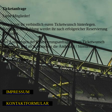
Ticketanfrage
Liebe Mitglieder!
Hier könnt ihr verbindlich euren Ticketwunsch hinterlegen.
Bezüglich der Zahlung werdet ihr nach erfolgreicher Reservierung
informiert.
Bei Änderungen der Reservierungsanfrage: neuen Ticketwunsch
hinterlegen und als Kommentar die Änderung / Stornierung
eintragen.
Bestellformular
IMPRESSUM
KONTAKTFORMULAR